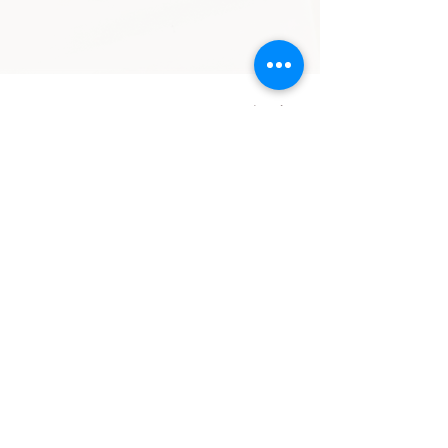
Archive Blog - これまでの記事
（過去のアーカイブはこちら）
※ 現在のコンセプトになる前の内容が含まれています。
サービスの進化・変遷も含めてお楽しみください。
word-robe
イベント
すべての記
事
本の紹介
ストーリー
テリング