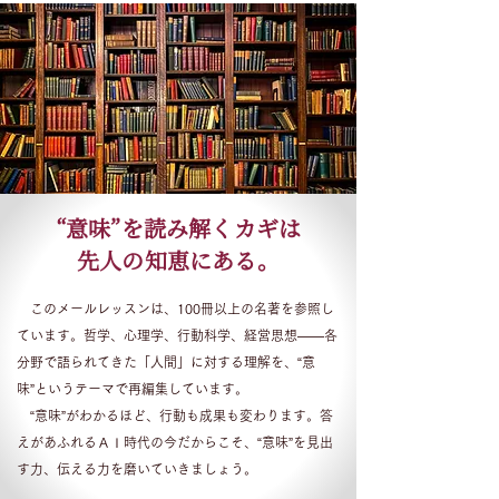
“意味”を読み解くカギは
先人の知恵にある。
このメールレッスンは、100冊以上の名著を参照し
ています。哲学、心理学、行動科学、経営思想――各
分野で語られてきた「人間」に対する理解を、“意
味”というテーマで再編集しています。
“意味”がわかるほど、行動も成果も変わります。答
えがあふれる
ＡＩ時代の今だからこそ、“意味”を見出
す力、伝える力を磨いていきましょう。