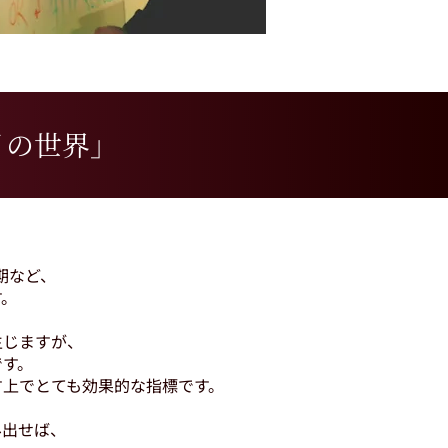
月の世界」
期など、
す。
生じますが、
です。
す上でとても効果的な指標です。
み出せば、