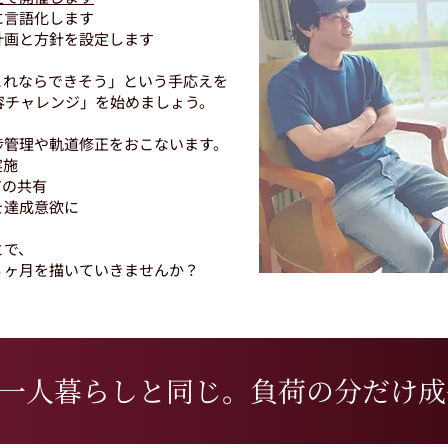
に言語化します
計画と方針を設定します
これならできそう」という手応えを
容チャレンジ」を始めましょう。
捗管理や軌道修正をおこないます。
実施
アの共有
を達成意欲に
とで、
３ヶ月を描いていきませんか？
一人暮らしと同じ。負荷の分だけ成