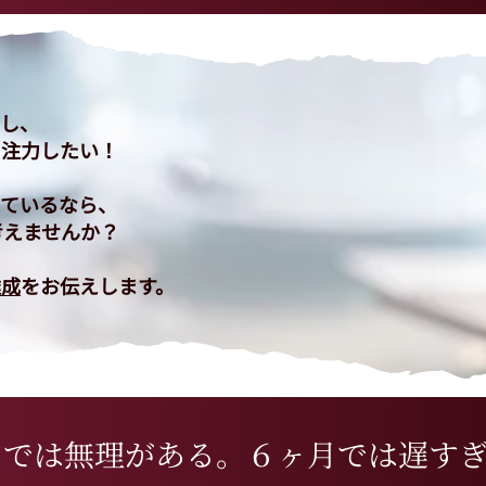
出し、
に注力したい！
えているなら、
考えませんか？
達成
をお伝えします。​
月では無理がある。６ヶ月では遅す