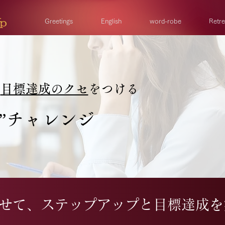
Greetings
English
word-robe
Retre
、
目標達成のクセ
をつける
容”チャレンジ
せて、ステップアップと目標達成を