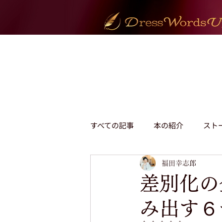
すべての記事
本の紹介
スト
伝え方のヒント
福田幸志郎
販売・育成
差別化の
み出す６
議論・交渉・反論
言語化の