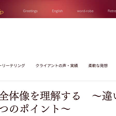
Greetings
English
word-robe
Retre
ーリーテリング
クライアントの声・実績
柔軟な発想
質問のヒント
スピーチ
全体像
人間理解
全体像を理解する 〜違
つのポイント〜
ヒント
事例
振り返り
想いの実現
季節に合わ