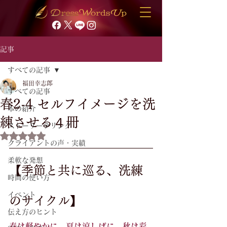
記事
すべての記事
福田幸志郎
すべての記事
春2-4 セルフイメージを洗
本の紹介
練させる４冊
ストーリーテリング
5つ星のうちNaNと評価されています。
クライアントの声・実績
柔軟な発想
【季節と共に巡る、洗練
時間の使い方
イベント
のサイクル】
伝え方のヒント
春は軽やかに。夏は涼しげに。秋は彩