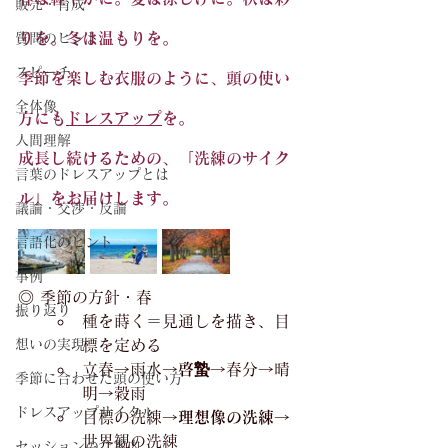
販売・育成
りを。冬は温もりを。
質問のヒント
スピーチ
季節を楽しむ衣服のように、頭の使い
全体像
方にも
ドレスアップ
を。
人間理解
成長し続けるための、「洗練のサイク
言葉のドレスアップとは
ル」をお届けします。
議論・交渉・反論
言語化のヒント
事例
◎ 季節の方針・春
振り返り
種を蒔く＝見通しを描き、目
想いの実現
標を定める　
立春→雨水→
啓蟄
→春分→晴
季節に合わせた頭の使い方
明→穀雨　　
ドレスアップサイクル
目標の洗練→
理想像の洗練
→
世界観の洗練
セッションのご案内